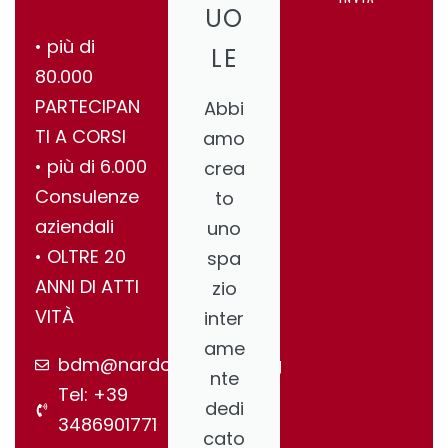
UO
•⁠ ⁠più di
LE
80.000
PARTECIPAN
Abbi
TI A CORSI
amo
•⁠ ⁠più di 6.000
crea
Consulenze
to
aziendali
uno
•⁠ ⁠OLTRE 20
spa
ANNI DI ATTI
zio
VITÀ
inter
ame
bdm@nardonegroup.org
nte
Tel: +39
dedi
3486901771
cato