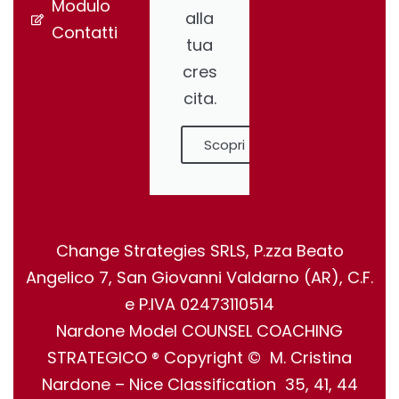
Modulo
alla
Contatti
tua
cres
cita.
Scopri
Change Strategies SRLS, P.zza Beato
Angelico 7, San Giovanni Valdarno (AR), C.F.
e P.IVA 02473110514
Nardone Model COUNSEL COACHING
STRATEGICO ® Copyright © M. Cristina
Nardone – Nice Classification 35, 41, 44