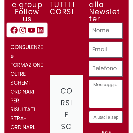
e group
TUTTI I
alla
Follow
CORSI
Newslet
us
ter
CONSULENZE
e
FORMAZIONE
OLTRE
SCHEMI
CO
ORDINARI
PER
RSI
RISULTATI
E
STRA-
SC
ORDINARI.
INVIA