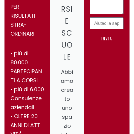
PER
RSI
RISULTATI
E
STRA-
SC
ORDINARI.
INVIA
UO
•⁠ ⁠più di
LE
80.000
PARTECIPAN
Abbi
TI A CORSI
amo
•⁠ ⁠più di 6.000
crea
Consulenze
to
aziendali
uno
•⁠ ⁠OLTRE 20
spa
ANNI DI ATTI
zio