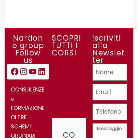
Nardon
SCOPRI
iscriviti
e group
TUTTI I
alla
Follow
CORSI
Newslet
us
ter
CONSULENZE
e
FORMAZIONE
OLTRE
SCHEMI
CO
ORDINARI