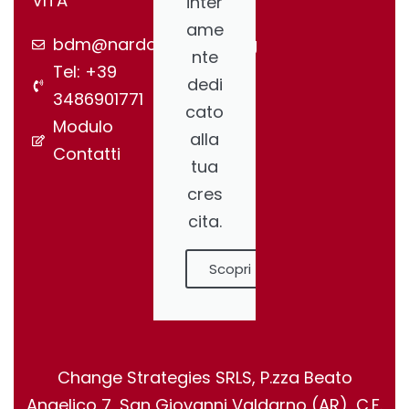
VITÀ
inter
ame
bdm@nardonegroup.org
nte
Tel: +39
dedi
3486901771
cato
Modulo
alla
Contatti
tua
cres
cita.
Scopri
Change Strategies SRLS, P.zza Beato
Angelico 7, San Giovanni Valdarno (AR), C.F.