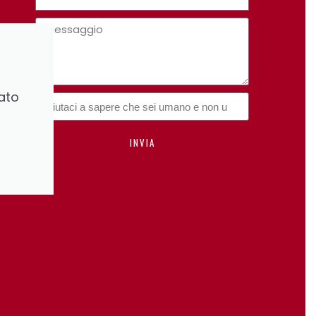
ato
INVIA