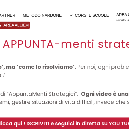
AREA 
PARTNER
METODO NARDONE
CORSI E SCUOLE
Pronto S
AREA ALLIEVI
- APPUNTA-menti strat
’, ma ‘come lo risolviamo’.
Per noi, ogni probl
 !
e di “AppuntaMenti Strategici”.
Ogni video è una
estire situazioni di vita difficili, invece che sub
licca qui ! ISCRIVITI e seguici in diretta su YOU TU