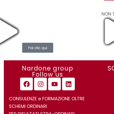
NON 
Fai clic qui
Nardone group
S
Follow us
CONSULENZE e FORMAZIONE OLTRE
SCHEMI ORDINARI
PER RISULTATI STRA-ORDINARI.