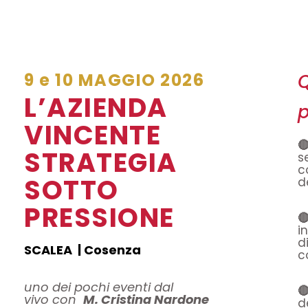
9 e 10 MAGGIO 2026
L’AZIENDA
p
VINCENTE

STRATEGIA
s
c
SOTTO
d
PRESSIONE

i
d
SCALEA | Cosenza
c
uno dei pochi eventi dal

vivo con
M. Cristina Nardone
d