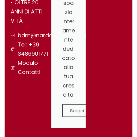
•⁠ ⁠OLTRE 20
spa
ANNI DI ATTI
zio
VITÀ
inter
ame
bdm@nardonegroup.org
nte
Tel: +39
dedi
3486901771
cato
Modulo
alla
Contatti
tua
cres
cita.
Scopri