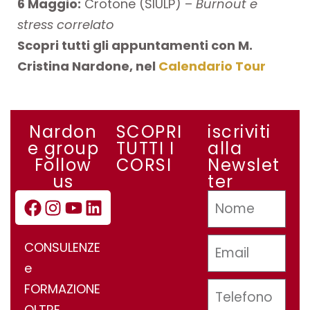
6 Maggio:
Crotone (SIULP) –
Burnout e
stress correlato
Scopri tutti gli appuntamenti con M.
Cristina Nardone, nel
Calendario Tour
Nardon
SCOPRI
iscriviti
e group
TUTTI I
alla
Follow
CORSI
Newslet
us
ter
CONSULENZE
e
FORMAZIONE
OLTRE