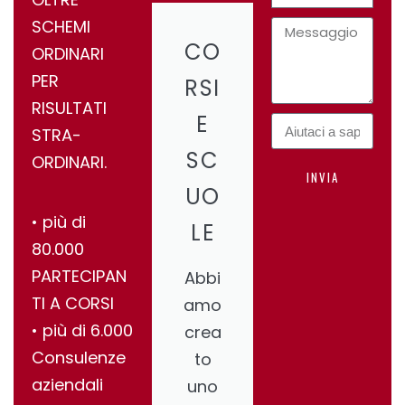
SCHEMI
CO
ORDINARI
PER
RSI
RISULTATI
E
STRA-
SC
ORDINARI.
INVIA
UO
•⁠ ⁠più di
LE
80.000
PARTECIPAN
Abbi
TI A CORSI
amo
•⁠ ⁠più di 6.000
crea
Consulenze
to
aziendali
uno