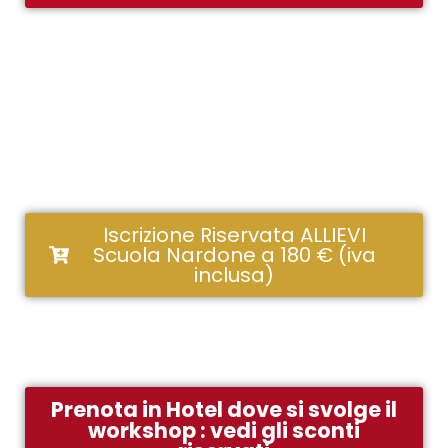
Iscrizione Riservata ALLIEVI
Scuola Nardone a 180 € (iva
inclusa)
Prenota in Hotel dove si svolge il
workshop : vedi gli sconti