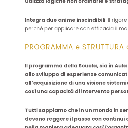
Utilizza logiche non ordinarie e stra
Integra due anime inscindibili
: il rigo
perché per applicare con efficacia il mod
PROGRAMMA e STRUTTURA d
Il programma della Scuola, sia in Aula
allo sviluppo di esperienze comunicativ
all’acquisizione di una visione sistemi
così una capacità di intervento person
Tutti sappiamo che in un mondo in semp
devono reggere il passo con continui
nella maniera adeguata
così l’organiz