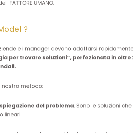
à del FATTORE UMANO.
Model ?
 aziende e i manager devono adattarsi rapidament
ia per trovare soluzioni”, perfezionata in oltre 
ndali.
il nostro metodo:
la spiegazione del problema
. Sono le soluzioni ch
 lineari.