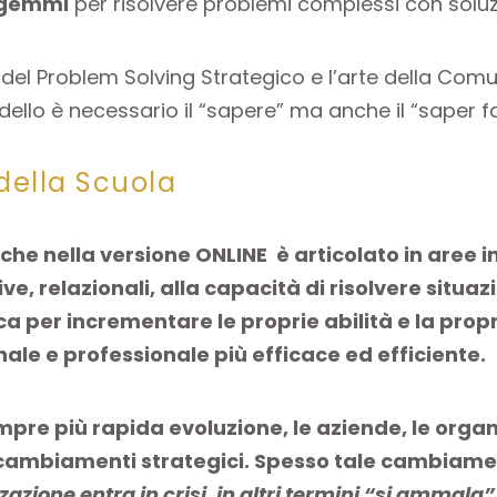
tagemmi
per risolvere problemi complessi con solu
re del Problem Solving Strategico e l’arte della Co
ello è necessario il “sapere” ma anche il “saper fa
ella Scuola
 che nella versione ONLINE è articolato in aree 
e, relazionali, alla capacità di risolvere situaz
ca per incrementare le proprie abilità e la propr
ale e professionale più efficace ed efficiente.
re più rapida evoluzione, le aziende, le organi
 cambiamenti strategici. Spesso tale cambiame
zazione entra in crisi, in altri termini “si ammala”