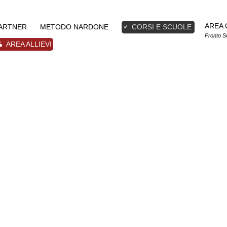
AREA 
PARTNER
METODO NARDONE
CORSI E SCUOLE
Pronto S
AREA ALLIEVI