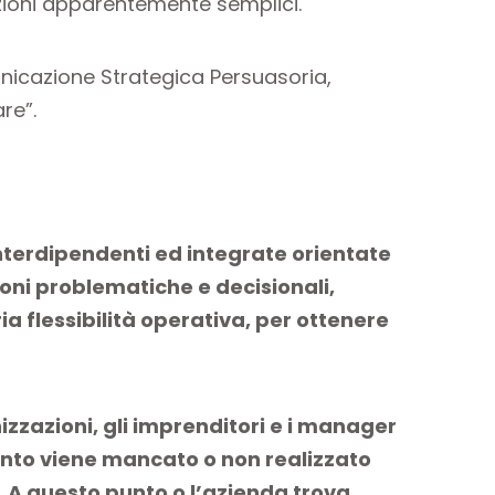
zioni apparentemente semplici.
municazione Strategica Persuasoria,
re”.
interdipendenti ed integrate orientate
ioni problematiche e decisionali,
ia flessibilità operativa, per ottenere
zzazioni, gli imprenditori e i manager
nto viene mancato o non realizzato
. A questo punto o l’azienda trova