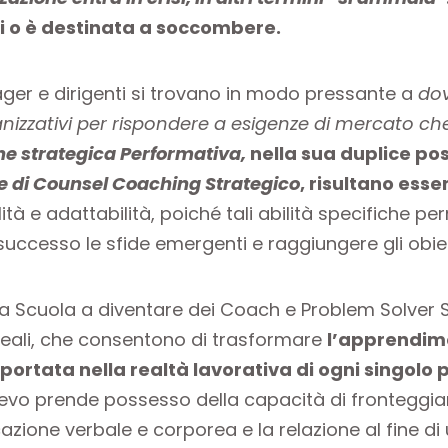
di o è destinata a soccombere.
ager e dirigenti si trovano in modo pressante a
dov
ganizzativi per rispondere a esigenze di mercato 
e strategica Performativa,
nella sua duplice pos
e di Counsel Coaching Strategico
, risultano esse
ità e adattabilità, poiché tali abilità specifiche pe
uccesso le sfide emergenti e raggiungere gli obiett
ella Scuola a diventare dei Coach e Problem Solver
reali, che consentono di trasformare
l’apprendime
rtata nella realtà lavorativa di ogni singolo
lievo prende possesso della capacità di fronteggiar
zione verbale e corporea e la relazione al fine di 