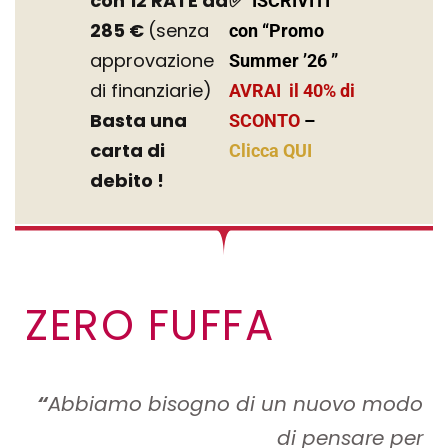
con 12 RATE da
✅
ISCRIVITI
285 €
(senza
con “Promo
approvazione
Summer ’26 ”
di finanziarie)
AVRAI il 40% di
Basta una
SCONTO
–
carta di
Clicca QUI
debito !
ZERO FUFFA
“
Abbiamo bisogno di un nuovo modo
di pensare per