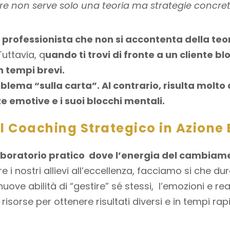
e non serve solo una teoria ma strategie concre
 professionista che non si accontenta della teor
Tuttavia, q
uando ti trovi di fronte a un cliente b
 tempi brevi.
lema “sulla carta”. Al contrario, risulta molto d
e emotive e i suoi blocchi mentali.
l Coaching Strategico in Azione 
aboratorio pratico dove l’energia del cambiame
e i nostri allievi all’eccellenza, facciamo si che d
uove abilità di “gestire” sé stessi, l’emozioni e rea
isorse per ottenere risultati diversi e in tempi rapi