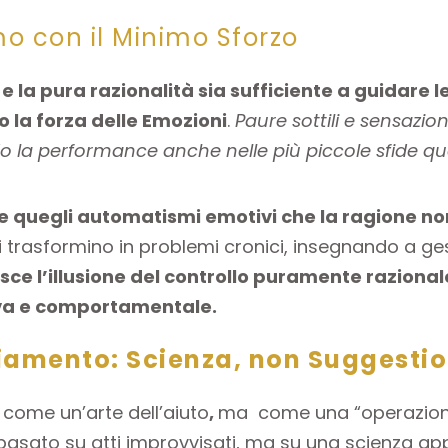
mo con il Minimo Sforzo
 e la pura razionalità sia sufficiente a guidare l
o la forza delle Emozioni
.
Paure sottili e sensazio
o la performance anche nelle più piccole sfide qu
re quegli automatismi emotivi che la ragione non
trasformino in problemi cronici, insegnando a gestir
ce l’illusione del controllo puramente razional
iva e comportamentale.
amento: Scienza, non Suggesti
 come un’arte dell’aiuto
,
ma come una “operazione
 basato su atti improvvisati, ma su una scienza ap