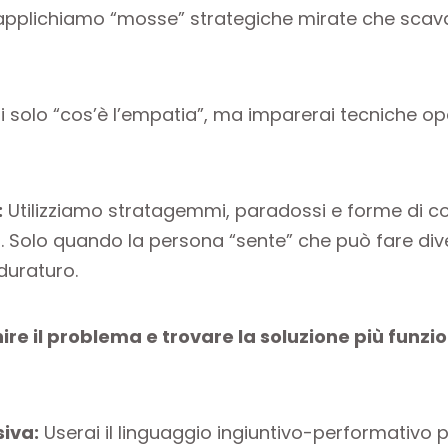
 applichiamo “mosse” strategiche mirate che scava
i solo “cos’è l’empatia”, ma imparerai tecniche op
:
Utilizziamo stratagemmi, paradossi e forme di c
a
. Solo quando la persona “sente” che può fare di
uraturo.
ire il problema e trovare la soluzione più funzi
iva:
Userai il linguaggio ingiuntivo-performativo pe