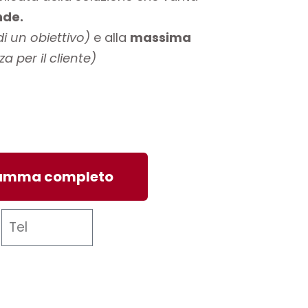
nde.
i un obiettivo)
e alla
massima
a per il cliente)
gramma completo