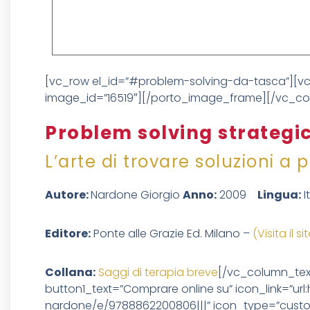
[vc_row el_id=”#problem-solving-da-tasca”][v
image_id=”16519″][/porto_image_frame][/vc_co
Problem solving strategi
L’arte di trovare soluzioni a pr
Autore:
Nardone Giorgio
Anno:
2009
Lingua:
I
Editore:
Ponte alle Grazie Ed. Milano –
(Visita il si
Collana:
Saggi di terapia breve
[/vc_column_tex
button1_text=”Comprare online su” icon_link=”url
nardone/e/9788862200806|||” icon_type=”custo