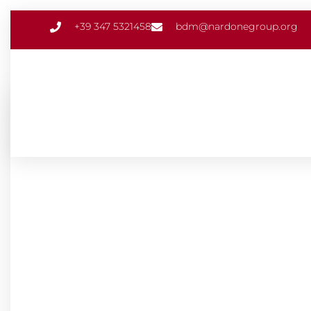
+39 347 5321458
bdm@nardonegroup.org