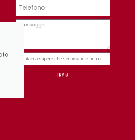
ato
INVIA