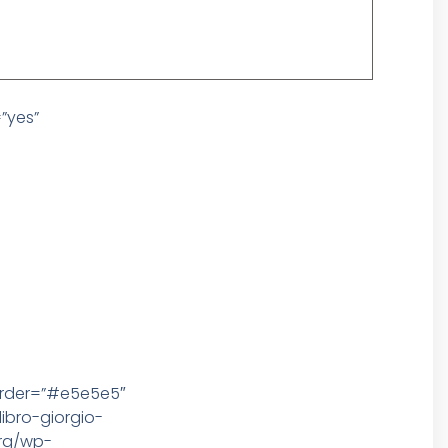
”yes”
order=”#e5e5e5″
libro-giorgio-
org/wp-