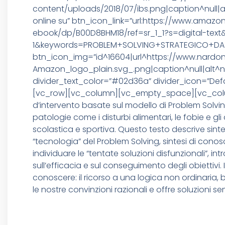
content/uploads/2018/07/ibs.png|caption^null|alt
online su” btn_icon_link=”url:https://www.amazon.
ebook/dp/B00D8BHM18/ref=sr_1_1?s=digital-tex
1&keywords=PROBLEM+SOLVING+STRATEGICO+DA+T
btn_icon_img=”id^16604|url^https://www.nard
Amazon_logo_plain.svg_.png|caption^null|alt^nul
divider_text_color=”#02d36a” divider_icon=”Def
[vc_row][vc_column][vc_empty_space][vc_column
d’intervento basate sul modello di Problem Solvin
patologie come i disturbi alimentari, le fobie e g
scolastica e sportiva. Questo testo descrive sint
“tecnologia” del Problem Solving, sintesi di conosc
individuare le “tentate soluzioni disfunzionali”, 
sull’efficacia e sul conseguimento degli obiettivi
conoscere: il ricorso a una logica non ordinaria,
le nostre convinzioni razionali e offre soluzioni