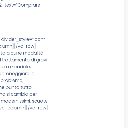
on2_text=”Comprare
divider_style=”icon”
column][/vc_row]
to alcune modalità
l trattamento di gravi
enza aziendale,
padroneggiare la
il problema,
che punta tutto
 ma si cambia per
e modernissimi, scuote
][/vc_column][/vc_row]