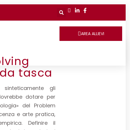
AREA ALLIEVI
lving
 da tasca
 sinteticamente gli
 dovrebbe dotare per
ologia» del Problem
scenza e arte pratica,
pirica. Definire il