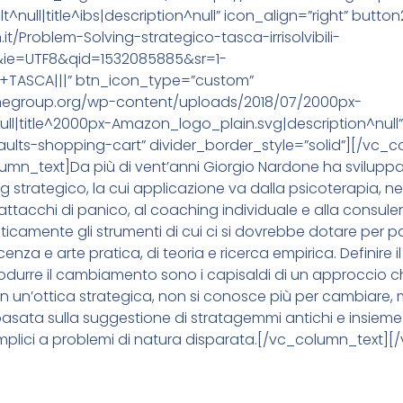
^null|title^ibs|description^null” icon_align=”right” butt
it/Problem-Solving-strategico-tasca-irrisolvibili-
t&ie=UTF8&qid=1532085885&sr=1-
ASCA|||” btn_icon_type=”custom”
onegroup.org/wp-content/uploads/2018/07/2000px-
l|title^2000px-Amazon_logo_plain.svg|description^null” 
aults-shopping-cart” divider_border_style=”solid”][/vc_
_text]Da più di vent’anni Giorgio Nardone ha sviluppa
g strategico, la cui applicazione va dalla psicoterapia, ne
li attacchi di panico, al coaching individuale e alla consul
eticamente gli strumenti di cui ci si dovrebbe dotare per 
enza e arte pratica, di teoria e ricerca empirica. Definire 
introdurre il cambiamento sono i capisaldi di un approccio 
. In un’ottica strategica, non si conosce più per cambiare,
 basata sulla suggestione di stratagemmi antichi e insiem
 semplici a problemi di natura disparata.[/vc_column_text