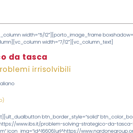
c_column width=”5/12″][porto_image_frame boxshadow=
lumn][vc_column width=”7/12″][vc_column_text]
co da tasca
oblemi irrisolvibili
taliano
to)
t][ult_dualbutton btn_border_style=”solid” btn_color_b
:https://www.ibs.it/problem-solving-strategico-da-tasca-
m” icon_img=”id^16606|url^https://www.nardonegroup.