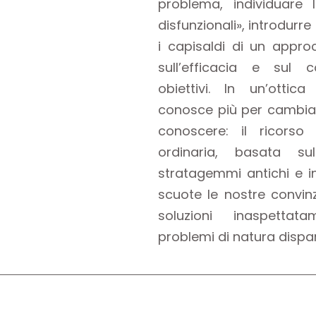
problema, individuare l
disfunzionali», introdur
i capisaldi di un appro
sull’efficacia e sul 
obiettivi. In un’ottic
conosce più per cambia
conoscere: il ricors
ordinaria, basata su
stratagemmi antichi e i
scuote le nostre convinz
soluzioni inaspetta
problemi di natura dispa