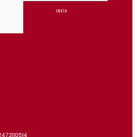
INVIA
2473110514