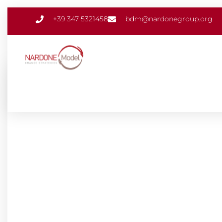
+39 347 5321458
bdm@nardonegroup.org