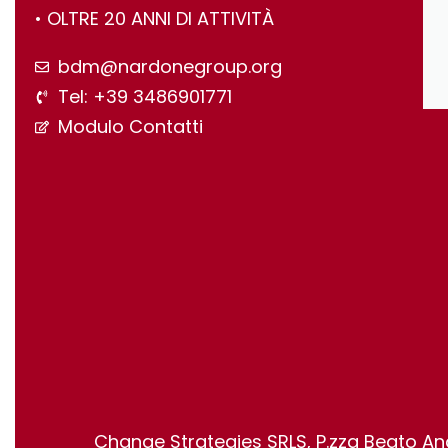
•⁠ ⁠OLTRE 20 ANNI DI ATTIVITÀ
bdm@nardonegroup.org
Tel: +39 3486901771
Modulo Contatti
Change Strategies SRLS, P.zza Beato Ang