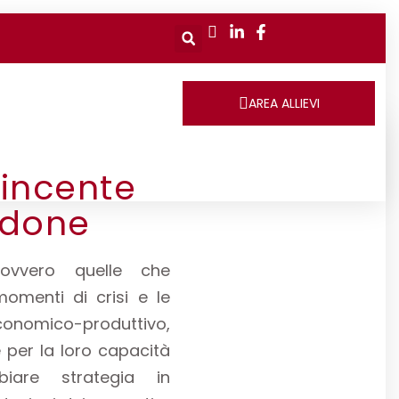
AREA ALLIEVI
vincente
rdone
 ovvero quelle che
omenti di crisi e le
conomico-produttivo,
e per la loro capacità
iare strategia in