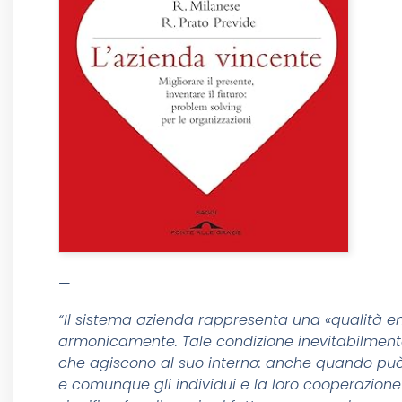
—
“Il sistema azienda rappresenta una «qualità em
armonicamente. Tale condizione inevitabilmente 
che agiscono al suo interno: anche quando può 
e comunque gli individui e la loro cooperazione 