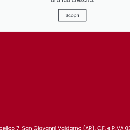
alla tua crescita.
Scopri
elico 7, San Giovanni Valdarno (AR), C.F. e P.IVA 0