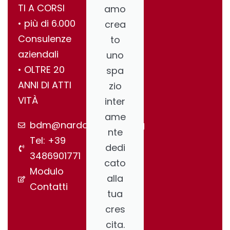
TI A CORSI
amo
•⁠ ⁠più di 6.000
crea
Consulenze
to
aziendali
uno
•⁠ ⁠OLTRE 20
spa
ANNI DI ATTI
zio
VITÀ
inter
ame
bdm@nardonegroup.org
nte
Tel: +39
dedi
3486901771
cato
Modulo
alla
Contatti
tua
cres
cita.