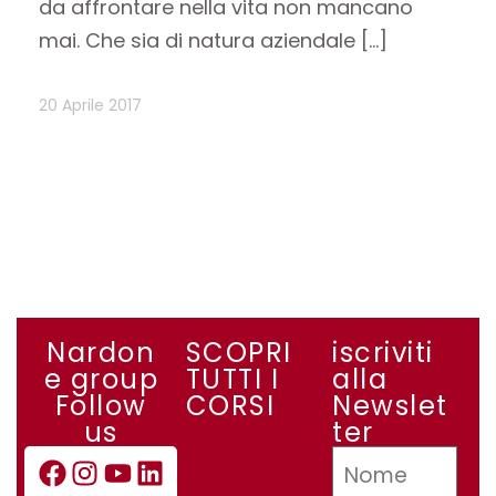
da affrontare nella vita non mancano
mai. Che sia di natura aziendale […]
20 Aprile 2017
Nardon
SCOPRI
iscriviti
e group
TUTTI I
alla
Follow
CORSI
Newslet
us
ter