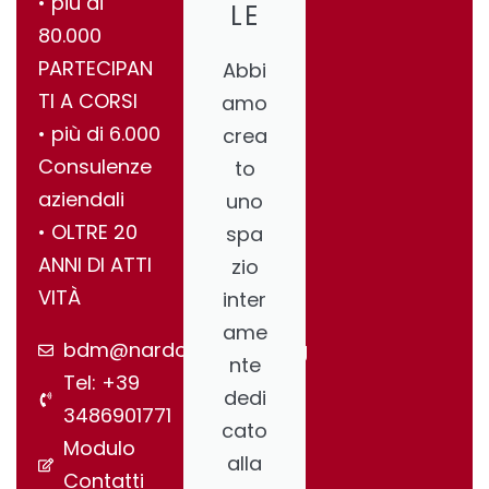
•⁠ ⁠più di
LE
80.000
PARTECIPAN
Abbi
TI A CORSI
amo
•⁠ ⁠più di 6.000
crea
Consulenze
to
aziendali
uno
•⁠ ⁠OLTRE 20
spa
ANNI DI ATTI
zio
VITÀ
inter
ame
bdm@nardonegroup.org
nte
Tel: +39
dedi
3486901771
cato
Modulo
alla
Contatti