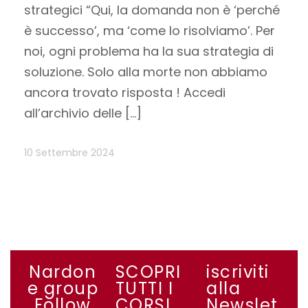
strategici “Qui, la domanda non è ‘perché
è successo’, ma ‘come lo risolviamo’. Per
noi, ogni problema ha la sua strategia di
soluzione. Solo alla morte non abbiamo
ancora trovato risposta ! Accedi
all’archivio delle […]
10 Settembre 2024
Nardon
SCOPRI
iscriviti
e group
TUTTI I
alla
Follow
CORSI
Newslet