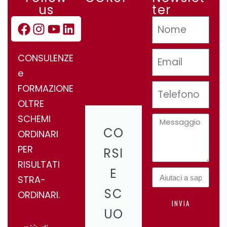
us
ter
CONSULENZE
e
FORMAZIONE
OLTRE
SCHEMI
CO
ORDINARI
PER
RSI
RISULTATI
E
STRA-
SC
ORDINARI.
INVIA
UO