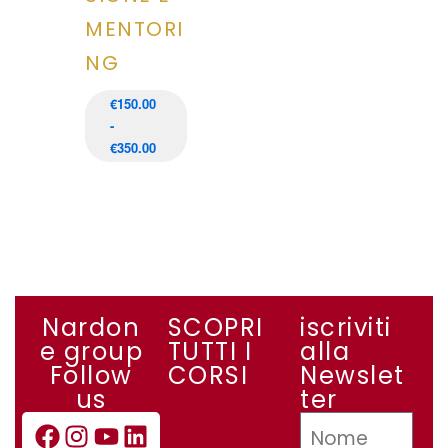
MENTORI
NG
€
150.00
-
€
350.00
Nardon
SCOPRI
iscriviti
e group
TUTTI I
alla
Follow
CORSI
Newslet
us
ter