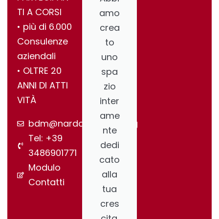
TI A CORSI
amo
•⁠ ⁠più di 6.000
crea
Consulenze
to
aziendali
uno
•⁠ ⁠OLTRE 20
spa
ANNI DI ATTI
zio
VITÀ
inter
ame
bdm@nardonegroup.org
nte
Tel: +39
dedi
3486901771
cato
Modulo
alla
Contatti
tua
cres
cita.