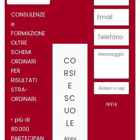
CONSULENZE
e
FORMAZIONE
OLTRE
SCHEMI
CO
ORDINARI
PER
RSI
RISULTATI
E
STRA-
SC
ORDINARI.
INVIA
UO
•⁠ ⁠più di
LE
80.000
PARTECIPAN
Abbi