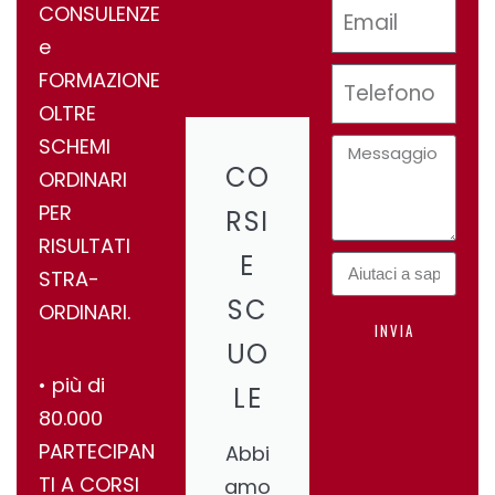
CONSULENZE
e
FORMAZIONE
OLTRE
SCHEMI
CO
ORDINARI
PER
RSI
RISULTATI
E
STRA-
SC
ORDINARI.
INVIA
UO
•⁠ ⁠più di
LE
80.000
PARTECIPAN
Abbi
TI A CORSI
amo