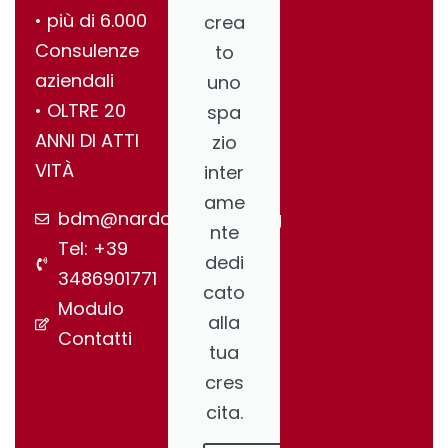
•⁠ ⁠più di 6.000
crea
Consulenze
to
aziendali
uno
•⁠ ⁠OLTRE 20
spa
ANNI DI ATTI
zio
VITÀ
inter
ame
bdm@nardonegroup.org
nte
Tel: +39
dedi
3486901771
cato
Modulo
alla
Contatti
tua
cres
cita.