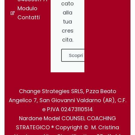
cato
Modulo
alla
Contatti
tua
cres
cita.
Scopri
Change Strategies SRLS, P.zza Beato
Angelico 7, San Giovanni Valdarno (AR), C.F.
e P.IVA 02473110514
Nardone Model COUNSEL COACHING
STRATEGICO ® Copyright © M. Cristina