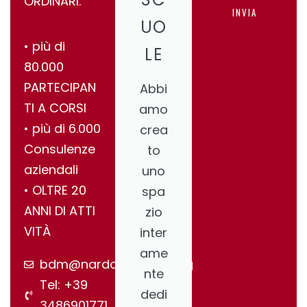
ORDINARI.
INVIA
UO
•⁠ ⁠più di
LE
80.000
PARTECIPAN
Abbi
TI A CORSI
amo
•⁠ ⁠più di 6.000
crea
Consulenze
to
aziendali
uno
•⁠ ⁠OLTRE 20
spa
ANNI DI ATTI
zio
VITÀ
inter
ame
bdm@nardonegroup.org
nte
Tel: +39
dedi
3486901771