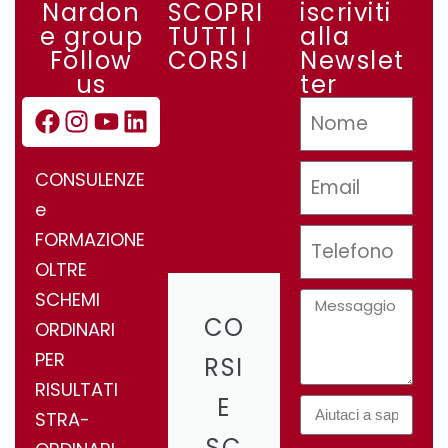
Nardon
SCOPRI
iscriviti
e group
TUTTI I
alla
Follow
CORSI
Newslet
us
ter
CONSULENZE
e
FORMAZIONE
OLTRE
SCHEMI
CO
ORDINARI
PER
RSI
RISULTATI
E
STRA-
SC