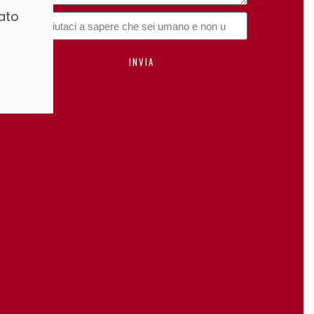
ato
INVIA