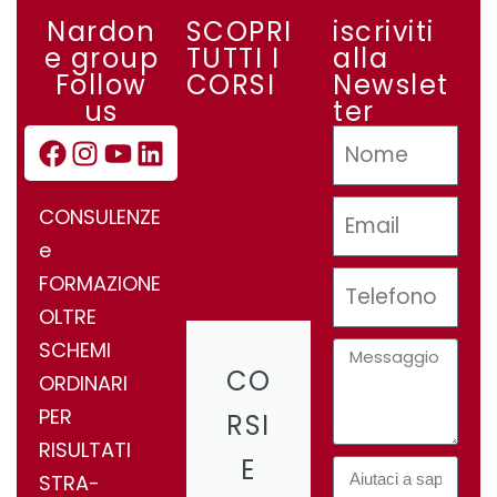
Nardon
SCOPRI
iscriviti
e group
TUTTI I
alla
Follow
CORSI
Newslet
us
ter
CONSULENZE
e
FORMAZIONE
OLTRE
SCHEMI
CO
ORDINARI
PER
RSI
RISULTATI
E
STRA-