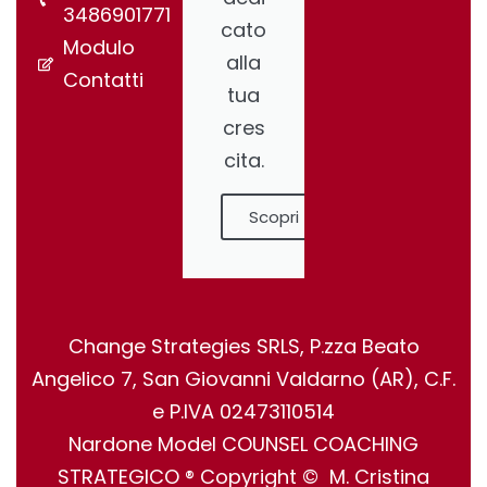
3486901771
cato
Modulo
alla
Contatti
tua
cres
cita.
Scopri
Change Strategies SRLS, P.zza Beato
Angelico 7, San Giovanni Valdarno (AR), C.F.
e P.IVA 02473110514
Nardone Model COUNSEL COACHING
STRATEGICO ® Copyright © M. Cristina