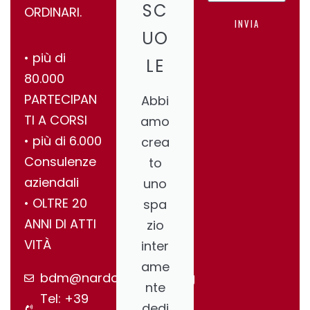
SC
ORDINARI.
INVIA
UO
•⁠ ⁠più di
LE
80.000
PARTECIPAN
Abbi
TI A CORSI
amo
•⁠ ⁠più di 6.000
crea
Consulenze
to
aziendali
uno
•⁠ ⁠OLTRE 20
spa
ANNI DI ATTI
zio
VITÀ
inter
ame
bdm@nardonegroup.org
nte
Tel: +39
dedi