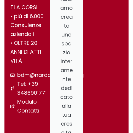
TI A CORSI
amo
•⁠ ⁠più di 6.000
crea
Consulenze
to
aziendali
uno
•⁠ ⁠OLTRE 20
spa
ANNI DI ATTI
zio
VITÀ
inter
ame
bdm@nardonegroup.org
nte
Tel: +39
dedi
3486901771
cato
Modulo
alla
Contatti
tua
cres
cita.