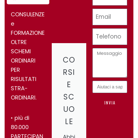
CONSULENZE
e
FORMAZIONE
OLTRE
SCHEMI
CO
ORDINARI
PER
RSI
RISULTATI
E
STRA-
SC
ORDINARI.
INVIA
UO
•⁠ ⁠più di
LE
80.000
PARTECIPAN
Abbi