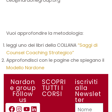
ceo@nardonegroup.org
Vuoi approfondire la metodologia:
leggi uno dei libri della COLLANA
“Saggi di
Counsel Coaching Strategico”
Approfondisci con le pagine che spiegano il
Modello Nardone
Nardon
SCOPRI
iscriviti
e group
TUTTI I
alla
Follow
CORSI
Newslet
us
ter