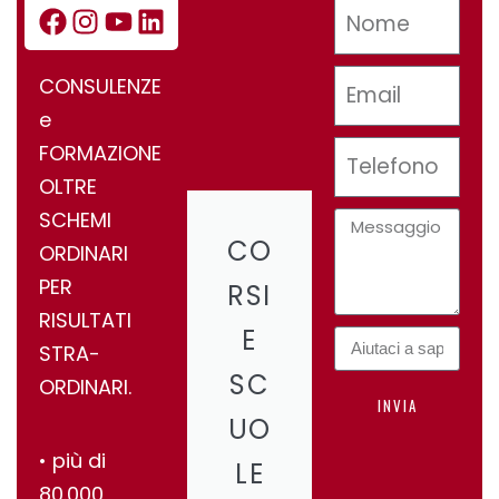
CONSULENZE
e
FORMAZIONE
OLTRE
SCHEMI
CO
ORDINARI
PER
RSI
RISULTATI
E
STRA-
SC
ORDINARI.
INVIA
UO
•⁠ ⁠più di
LE
80.000