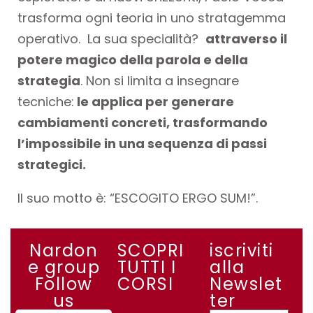
trasforma ogni teoria in uno stratagemma
operativo. La sua specialità?
attraverso il
potere magico della parola e della
strategia
. Non si limita a insegnare
tecniche:
le applica per generare
cambiamenti concreti, trasformando
l’impossibile in una sequenza di passi
strategici.
Il suo motto è: “ESCOGITO ERGO SUM!”.
Nardon
SCOPRI
iscriviti
e group
TUTTI I
alla
Follow
CORSI
Newslet
us
ter