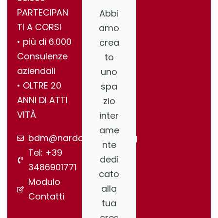
PARTECIPAN
Abbi
TI A CORSI
amo
•⁠ ⁠più di 6.000
crea
Consulenze
to
aziendali
uno
•⁠ ⁠OLTRE 20
spa
ANNI DI ATTI
zio
VITÀ
inter
ame
bdm@nardonegroup.org
nte
Tel: +39
dedi
3486901771
cato
Modulo
alla
Contatti
tua
cres