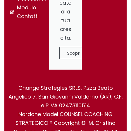
cato
Modulo
alla
Contatti
tua
cres
cita.
Scopri
Change Strategies SRLS, P.zza Beato
Angelico 7, San Giovanni Valdarno (AR), C.F.
e P.IVA 02473110514
Nardone Model COUNSEL COACHING
STRATEGICO ® Copyright © M. Cristina