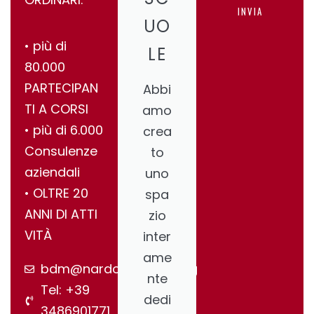
INVIA
UO
•⁠ ⁠più di
LE
80.000
PARTECIPAN
Abbi
TI A CORSI
amo
•⁠ ⁠più di 6.000
crea
Consulenze
to
aziendali
uno
•⁠ ⁠OLTRE 20
spa
ANNI DI ATTI
zio
VITÀ
inter
ame
bdm@nardonegroup.org
nte
Tel: +39
dedi
3486901771