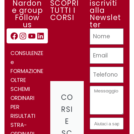
Nardon
SCOPRI
iscriviti
e group
TUTTI I
alla
Follow
CORSI
Newslet
us
ter
CONSULENZE
e
FORMAZIONE
OLTRE
SCHEMI
CO
ORDINARI
PER
RSI
RISULTATI
E
STRA-
SC
ORDINARI.