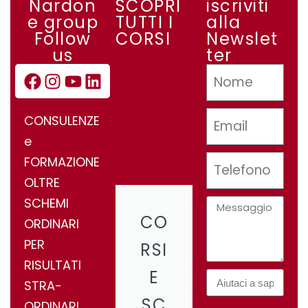
Nardon
SCOPRI
iscriviti
e group
TUTTI I
alla
Follow
CORSI
Newslet
us
ter
CONSULENZE
e
FORMAZIONE
OLTRE
SCHEMI
CO
ORDINARI
PER
RSI
RISULTATI
E
STRA-
SC
ORDINARI.