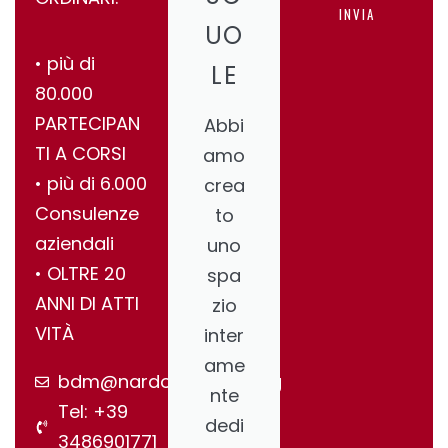
INVIA
UO
•⁠ ⁠più di
LE
80.000
PARTECIPAN
Abbi
TI A CORSI
amo
•⁠ ⁠più di 6.000
crea
Consulenze
to
aziendali
uno
•⁠ ⁠OLTRE 20
spa
ANNI DI ATTI
zio
VITÀ
inter
ame
bdm@nardonegroup.org
nte
Tel: +39
dedi
3486901771