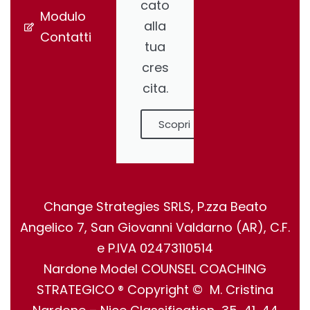
cato
Modulo
alla
Contatti
tua
cres
cita.
Scopri
Change Strategies SRLS, P.zza Beato
Angelico 7, San Giovanni Valdarno (AR), C.F.
e P.IVA 02473110514
Nardone Model COUNSEL COACHING
STRATEGICO ® Copyright © M. Cristina