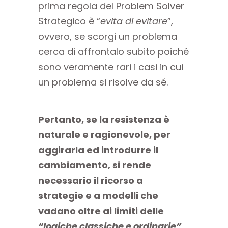
prima regola del Problem Solver
Strategico è “
evita di evitare
”,
ovvero, se scorgi un problema
cerca di affrontalo subito poiché
sono veramente rari i casi in cui
un problema si risolve da sé.
Pertanto, se la resistenza è
naturale e ragionevole, per
aggirarla ed introdurre il
cambiamento, si rende
necessario il ricorso a
strategie e a modelli che
vadano oltre ai limiti delle
“logiche classiche e ordinarie”