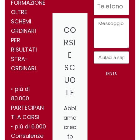
FORMAZIONE
OLTRE
SCHEMI
CO
ORDINARI
PER
RSI
RISULTATI
E
STRA-
SC
ORDINARI.
INVIA
UO
•⁠ ⁠più di
LE
80.000
PARTECIPAN
Abbi
TI A CORSI
amo
•⁠ ⁠più di 6.000
crea
Consulenze
to