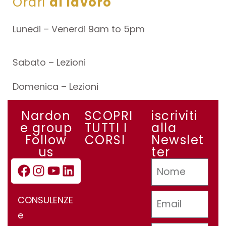
Orari
di lavoro
Lunedi – Venerdi 9am to 5pm
Sabato – Lezioni
Domenica – Lezioni
Nardon
SCOPRI
iscriviti
e group
TUTTI I
alla
Follow
CORSI
Newslet
us
ter
CONSULENZE
e