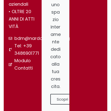
aziendali
uno
•⁠ ⁠OLTRE 20
spa
ANNI DI ATTI
zio
VITÀ
inter
ame
bdm@nardonegroup.org
nte
Tel: +39
dedi
3486901771
cato
Modulo
alla
Contatti
tua
cres
cita.
Scopri