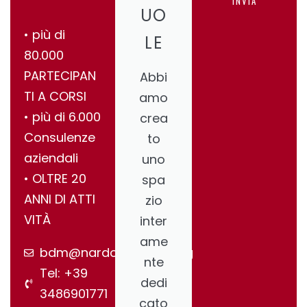
INVIA
UO
•⁠ ⁠più di
LE
80.000
PARTECIPAN
Abbi
TI A CORSI
amo
•⁠ ⁠più di 6.000
crea
Consulenze
to
aziendali
uno
•⁠ ⁠OLTRE 20
spa
ANNI DI ATTI
zio
VITÀ
inter
ame
bdm@nardonegroup.org
nte
Tel: +39
dedi
3486901771
cato