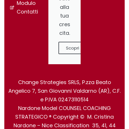
Modulo
alla
Contatti
tua
cres
cita.
Scopri
Change Strategies SRLS, P.zza Beato
Angelico 7, San Giovanni Valdarno (AR), C.F.
e P.IVA 02473110514
Nardone Model COUNSEL COACHING
STRATEGICO ® Copyright © M. Cristina
Nardone – Nice Classification 35, 41, 44