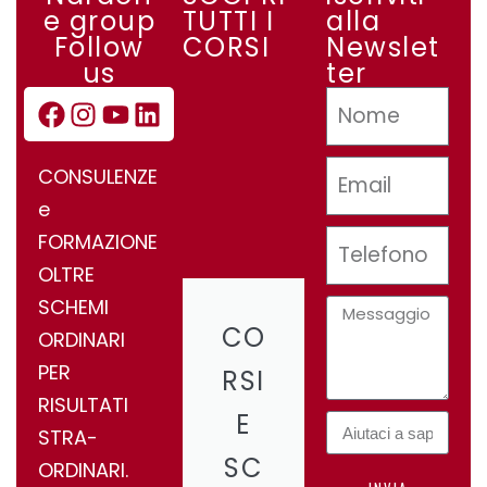
e group
TUTTI I
alla
Follow
CORSI
Newslet
us
ter
CONSULENZE
e
FORMAZIONE
OLTRE
SCHEMI
CO
ORDINARI
PER
RSI
RISULTATI
E
STRA-
SC
ORDINARI.