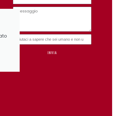
ato
INVIA