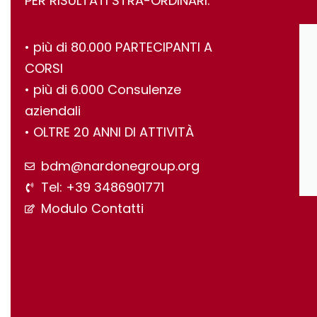
PER RISULTATI STRA-ORDINARI.
•⁠ ⁠più di 80.000 PARTECIPANTI A
CORSI
•⁠ ⁠più di 6.000 Consulenze
aziendali
•⁠ ⁠OLTRE 20 ANNI DI ATTIVITÀ
bdm@nardonegroup.org
Tel: +39 3486901771
Modulo Contatti