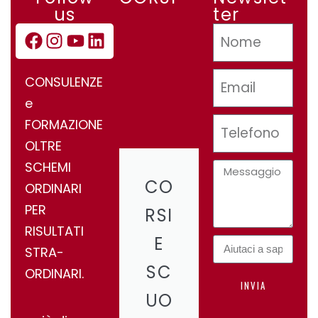
us
ter
CONSULENZE
e
FORMAZIONE
OLTRE
SCHEMI
CO
ORDINARI
PER
RSI
RISULTATI
E
STRA-
SC
ORDINARI.
INVIA
UO