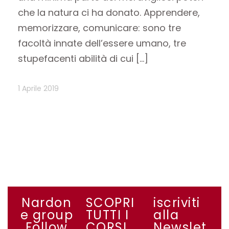
che la natura ci ha donato. Apprendere,
memorizzare, comunicare: sono tre
facoltà innate dell’essere umano, tre
stupefacenti abilità di cui […]
1 Aprile 2019
Nardon
SCOPRI
iscriviti
e group
TUTTI I
alla
Follow
CORSI
Newslet