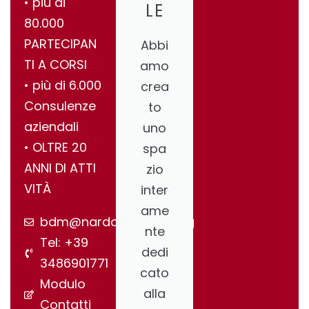
•⁠ ⁠più di
LE
80.000
PARTECIPAN
Abbi
TI A CORSI
amo
•⁠ ⁠più di 6.000
crea
Consulenze
to
aziendali
uno
•⁠ ⁠OLTRE 20
spa
ANNI DI ATTI
zio
VITÀ
inter
ame
bdm@nardonegroup.org
nte
Tel: +39
dedi
3486901771
cato
Modulo
alla
Contatti