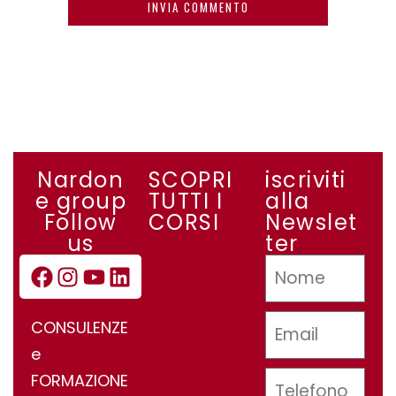
Nardon
SCOPRI
iscriviti
e group
TUTTI I
alla
Follow
CORSI
Newslet
us
ter
CONSULENZE
e
FORMAZIONE