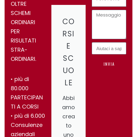
OLTRE
SCHEMI
CO
ORDINARI
PER
RSI
RISULTATI
E
STRA-
SC
ORDINARI.
INVIA
UO
•⁠ ⁠più di
LE
80.000
PARTECIPAN
Abbi
TI A CORSI
amo
•⁠ ⁠più di 6.000
crea
Consulenze
to
aziendali
uno