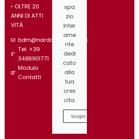
•⁠ ⁠OLTRE 20
spa
ANNI DI ATTI
zio
VITÀ
inter
ame
bdm@nardonegroup.org
nte
Tel: +39
dedi
3486901771
cato
Modulo
alla
Contatti
tua
cres
cita.
Scopri