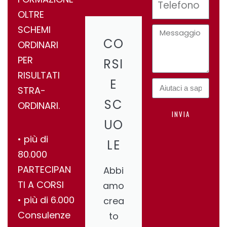
OLTRE
SCHEMI
CO
ORDINARI
PER
RSI
RISULTATI
E
STRA-
SC
ORDINARI.
INVIA
UO
•⁠ ⁠più di
LE
80.000
PARTECIPAN
Abbi
TI A CORSI
amo
•⁠ ⁠più di 6.000
crea
Consulenze
to