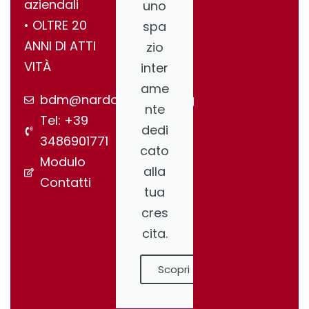
aziendali
uno
•⁠ ⁠OLTRE 20
spa
ANNI DI ATTI
zio
VITÀ
inter
ame
bdm@nardonegroup.org
nte
Tel: +39
dedi
3486901771
cato
Modulo
alla
Contatti
tua
cres
cita.
Scopri