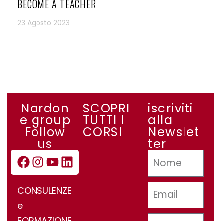
BECOME A TEACHER
23 Agosto 2023
Nardon
SCOPRI
iscriviti
e group
TUTTI I
alla
Follow
CORSI
Newslet
us
ter
CONSULENZE
e
FORMAZIONE