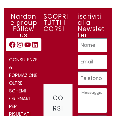
Nardon
SCOPRI
iscriviti
e group
TUTTI I
alla
Follow
CORSI
Newslet
us
ter
CONSULENZE
e
FORMAZIONE
OLTRE
SCHEMI
CO
ORDINARI
PER
RSI
RISULTATI