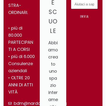
E
STRA-
SC
ORDINARI.
INVIA
UO
•⁠ ⁠più di
LE
80.000
PARTECIPAN
Abbi
TI A CORSI
amo
•⁠ ⁠più di 6.000
crea
Consulenze
to
aziendali
uno
•⁠ ⁠OLTRE 20
spa
ANNI DI ATTI
zio
VITÀ
inter
ame
bdm@nardonegroup.org