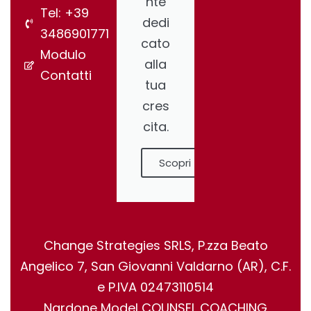
nte
Tel: +39
dedi
3486901771
cato
Modulo
alla
Contatti
tua
cres
cita.
Scopri
Change Strategies SRLS, P.zza Beato
Angelico 7, San Giovanni Valdarno (AR), C.F.
e P.IVA 02473110514
Nardone Model COUNSEL COACHING