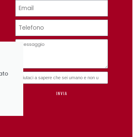
ato
INVIA