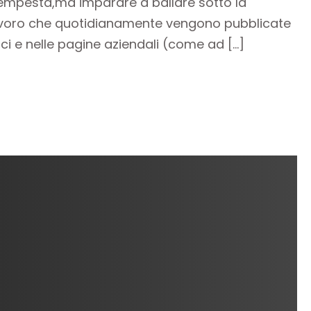
 tempesta,ma imparare a ballare sotto la
i lavoro che quotidianamente vengono pubblicate
nnunci e nelle pagine aziendali (come ad […]