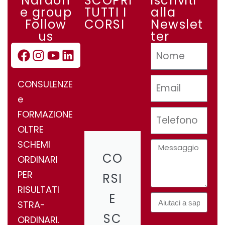
Nardon
SCOPRI
iscriviti
e group
TUTTI I
alla
Follow
CORSI
Newslet
us
ter
CONSULENZE
e
FORMAZIONE
OLTRE
SCHEMI
CO
ORDINARI
PER
RSI
RISULTATI
E
STRA-
SC
ORDINARI.