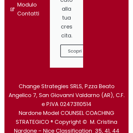
Modulo
alla
Contatti
tua
cres
cita.
Scopri
Change Strategies SRLS, P.zza Beato
Angelico 7, San Giovanni Valdarno (AR), C.F.
e P.IVA 02473110514
Nardone Model COUNSEL COACHING
STRATEGICO ® Copyright © M. Cristina
Nardone – Nice Classification 35, 41, 44