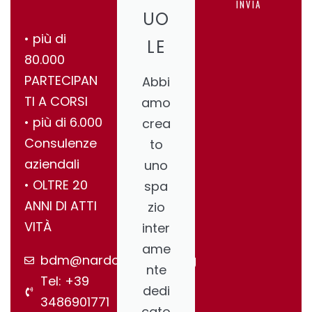
INVIA
UO
•⁠ ⁠più di
LE
80.000
PARTECIPAN
Abbi
TI A CORSI
amo
•⁠ ⁠più di 6.000
crea
Consulenze
to
aziendali
uno
•⁠ ⁠OLTRE 20
spa
ANNI DI ATTI
zio
VITÀ
inter
ame
bdm@nardonegroup.org
nte
Tel: +39
dedi
3486901771
cato